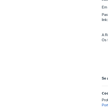
Em 
Par
link
A R
Os f
Se 
Coo
Pro
Por