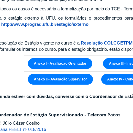
todos os casos é necessária a formalização por meio do TCE - Ter
a o estágio externo à UFU, os formulários e procedimentos para
:
http://www.prograd.ufu.br/estagio/externo
esolução de Estágio vigente no curso é a
Resolução COLCGETPM n
ormulários internos do curso, para o estágio obrigatório, estão dispon
Anexo I - Avalliação Orientador
Anexo III - In
Anexo II - Avaliação Supervisor
Anexo IV - Con
ainda estiver com dúvidas, converse com o Coordenador de Está
rdenador de Estágio Supervisionado - Telecom Patos
f. Júlio Cézar Coelho
taria FEELT nº 018/2016