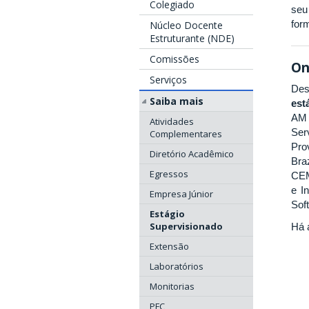
Colegiado
seu
for
Núcleo Docente
Estruturante (NDE)
Comissões
On
Serviços
Des
Saiba mais
est
AM 
Atividades
Ser
Complementares
Pro
Diretório Acadêmico
Bra
Egressos
CEM
e I
Empresa Júnior
Sof
Estágio
Supervisionado
Há 
Extensão
Laboratórios
Monitorias
PFC