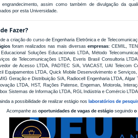
 engrandecimento, assim como também de divulgação da qualida
mados por esta Universidade.
de Fazer?
de a criação do curso de Engenharia Eletrônica e de Telecomunic
ágios
foram realizados nas mais diversas
empresas
: CEMIL, TEN
Educacional Soluções Educacionais LTDA, Método Telecomunic
viços de Telecomunicações LTDA, Everis Brasil Consultoria LTDA
vedor de Acesso LTDA, PADTEC S/A, VIACAST, UAI Telecom C
zil Equipamentos LTDA, Quick Mobile Desenvolvimento e Serviços, 
IG Geração e Distribuição S/A, Radiocell Engenharia LTDA, Algar 
novação LTDA, HST, Rações Patense, Engeman, Motorola, Interaç
tbox Sistemas de Informação LTDA, RGL Indústria e Comércio LTDA, 
ainda a possibilidade de realizar estágio nos
laboratórios de pesqui
Acompanhe as
oportunidades de vagas de estágio
seguindo
o