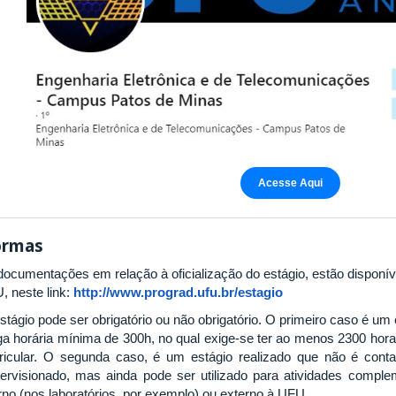
Acesse Aqui
rmas
documentações em relação à oficialização do estágio, estão disponív
, neste link:
http://www.prograd.ufu.br/estagio
stágio pode ser obrigatório ou não obrigatório. O primeiro caso é u
ga horária mínima de 300h, no qual exige-se ter ao menos 2300 hora
ricular. O segunda caso, é um estágio realizado que não é cont
ervisionado, mas ainda pode ser utilizado para atividades comple
erno (nos laboratórios, por exemplo) ou externo à UFU.