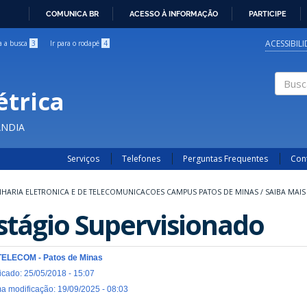
COMUNICA BR
ACESSO À INFORMAÇÃO
PARTICIPE
IR
PARA
ACESSIBIL
ra a busca
3
Ir para o rodapé
4
O
CONTEÚDO
étrica
Buscar
ÂNDIA
Serviços
Telefones
Perguntas Frequentes
Con
HARIA ELETRONICA E DE TELECOMUNICACOES CAMPUS PATOS DE MINAS
/
SAIBA MAIS
stágio Supervisionado
TELECOM - Patos de Minas
icado: 25/05/2018 - 15:07
ma modificação: 19/09/2025 - 08:03