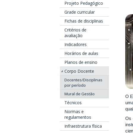
Projeto Pedagógico
Grade curricular
Fichas de disciplinas
Critérios de
avaliação
Indicadores
Horários de aulas
Planos de ensino
Corpo Docente
Docentes/Disciplinas
por período
Mural de Gestão
O E
Técnicos
uma
qual
Normas e
regulamentos
Os 
ins
Infraestrutura física
cie