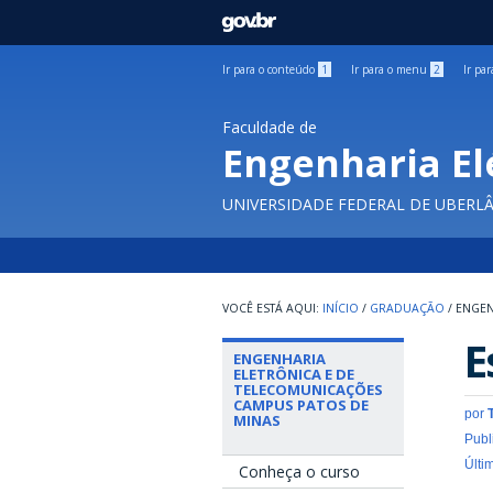
GOVBR
Ir para o conteúdo
1
Ir para o menu
2
Ir pa
Faculdade de
Engenharia El
UNIVERSIDADE FEDERAL DE UBERL
INÍCIO
/
GRADUAÇÃO
/
ENGEN
E
ENGENHARIA
ELETRÔNICA E DE
TELECOMUNICAÇÕES
CAMPUS PATOS DE
por
MINAS
Publ
Últi
Conheça o curso