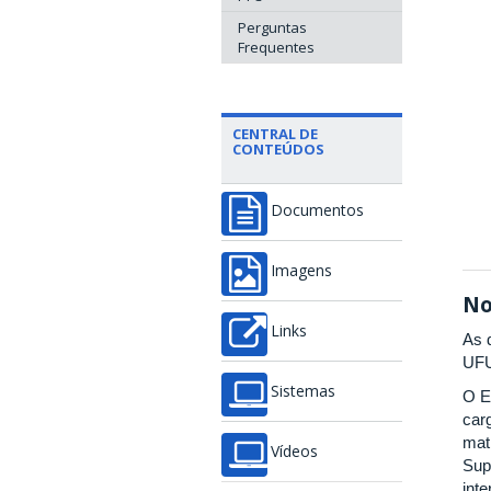
Perguntas
Frequentes
CENTRAL DE
CONTEÚDOS
Documentos
Imagens
No
Links
As 
UFU
Sistemas
O E
car
mat
Vídeos
Sup
int