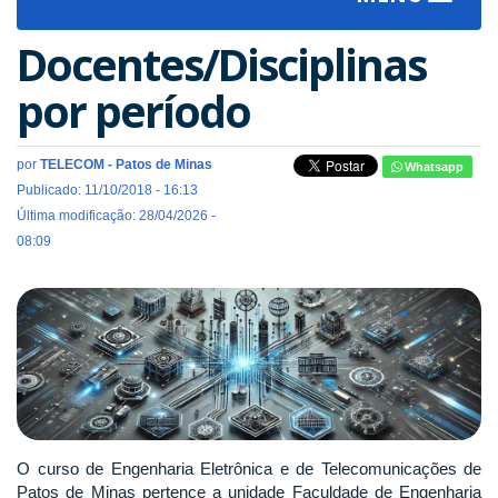
navigat
Docentes/Disciplinas
por período
por
TELECOM - Patos de Minas
Whatsapp
Publicado: 11/10/2018 - 16:13
Última modificação: 28/04/2026 -
08:09
O curso de Engenharia Eletrônica e de Telecomunicações de
Patos de Minas pertence a unidade Faculdade de Engenharia