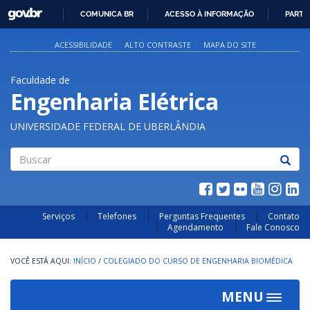
GOVBR
COMUNICA BR
ACESSO À INFORMAÇÃO
PARTI
IR
PARA
ACESSIBILIDADE
ALTO CONTRASTE
MAPA DO SITE
O
CONTEÚDO
Faculdade de
Engenharia Elétrica
UNIVERSIDADE FEDERAL DE UBERLÂNDIA
Buscar
Serviços
Telefones
Perguntas Frequentes
Contato
Agendamento
Fale Conosco
INÍCIO
/
COLEGIADO DO CURSO DE ENGENHARIA BIOMÉDICA
MENU
Toggle