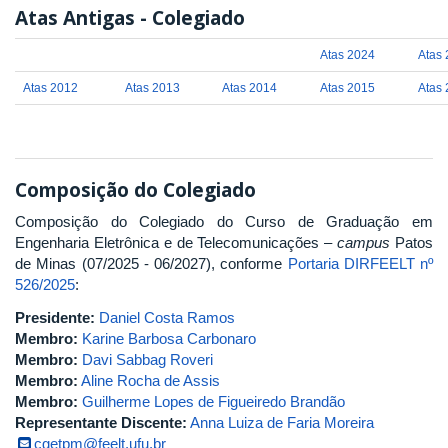
Atas Antigas - Colegiado
Atas 2024
Atas
Atas 2012
Atas 2013
Atas 2014
Atas 2015
Atas
Composição do Colegiado
Composição do Colegiado do Curso de Graduação em
Engenharia Eletrônica e de Telecomunicações –
campus
Patos
de Minas (07/2025 - 06/2027), conforme
Portaria DIRFEELT nº
526/2025
:
Presidente:
Daniel Costa Ramos
Membro:
Karine Barbosa Carbonaro
Membro:
Davi Sabbag Roveri
Membro:
Aline Rocha de Assis
Membro:
Guilherme Lopes de Figueiredo Brandão
Representante Discente:
Anna Luiza de Faria Moreira
cgetpm@feelt.ufu.br