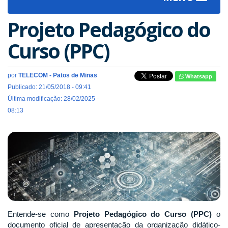
navigat
Projeto Pedagógico do
Curso (PPC)
por
TELECOM - Patos de Minas
Whatsapp
Publicado: 21/05/2018 - 09:41
Última modificação: 28/02/2025 -
08:13
Entende-se como
Projeto Pedagógico do Curso (PPC)
o
documento oficial de apresentação da organização didático-