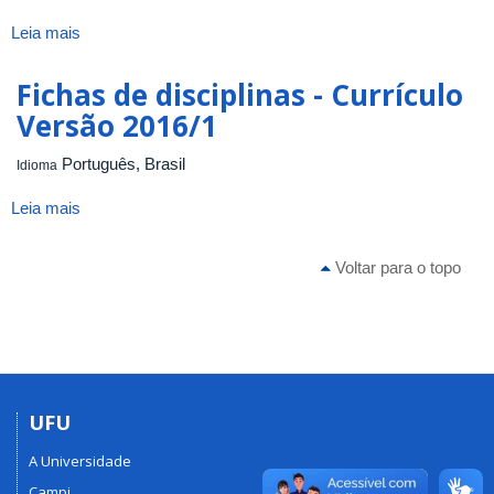
2016/1
Leia mais
sobre
Fichas
de
Fichas de disciplinas - Currículo
disciplinas
Versão 2016/1
-
Currículo
Português, Brasil
Idioma
Versão
2016/1
Leia mais
sobre
Fichas
de
Voltar para o topo
disciplinas
-
Currículo
Versão
2016/1
UFU
A Universidade
Campi