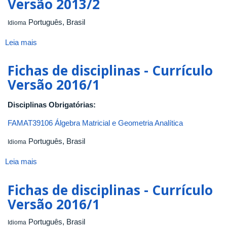
Versão 2013/2
Português, Brasil
Idioma
Leia mais
sobre
Fichas
de
Fichas de disciplinas - Currículo
disciplinas
Versão 2016/1
-
Currículo
Disciplinas Obrigatórias:
Versão
2013/2
FAMAT39106 Álgebra Matricial e Geometria Analítica
Português, Brasil
Idioma
Leia mais
sobre
Fichas
de
Fichas de disciplinas - Currículo
disciplinas
Versão 2016/1
-
Currículo
Português, Brasil
Idioma
Versão