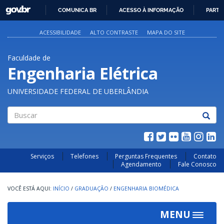
GOVBR
COMUNICA BR
ACESSO À INFORMAÇÃO
PARTI
IR
PARA
ACESSIBILIDADE
ALTO CONTRASTE
MAPA DO SITE
O
CONTEÚDO
Faculdade de
Engenharia Elétrica
UNIVERSIDADE FEDERAL DE UBERLÂNDIA
Buscar
Serviços
Telefones
Perguntas Frequentes
Contato
Agendamento
Fale Conosco
INÍCIO
/
GRADUAÇÃO
/
ENGENHARIA BIOMÉDICA
MENU
Toggle