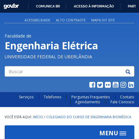
GOVBR
COMUNICA BR
ACESSO À INFORMAÇÃO
PARTI
IR
PARA
ACESSIBILIDADE
ALTO CONTRASTE
MAPA DO SITE
O
CONTEÚDO
Faculdade de
Engenharia Elétrica
UNIVERSIDADE FEDERAL DE UBERLÂNDIA
Buscar
Serviços
Telefones
Perguntas Frequentes
Contato
Agendamento
Fale Conosco
INÍCIO
/
COLEGIADO DO CURSO DE ENGENHARIA BIOMÉDICA
MENU
Toggle