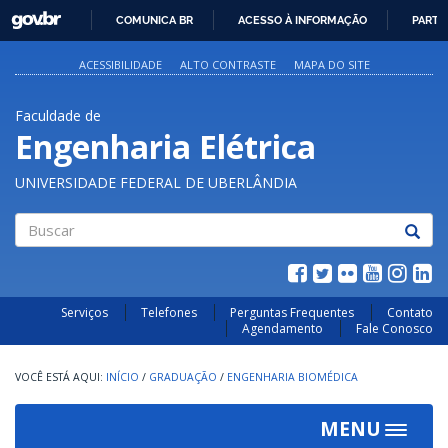
GOVBR
COMUNICA BR
ACESSO À INFORMAÇÃO
PARTI
IR
PARA
ACESSIBILIDADE
ALTO CONTRASTE
MAPA DO SITE
O
CONTEÚDO
Faculdade de
Engenharia Elétrica
UNIVERSIDADE FEDERAL DE UBERLÂNDIA
Buscar
Serviços
Telefones
Perguntas Frequentes
Contato
Agendamento
Fale Conosco
INÍCIO
/
GRADUAÇÃO
/
ENGENHARIA BIOMÉDICA
MENU
Toggle