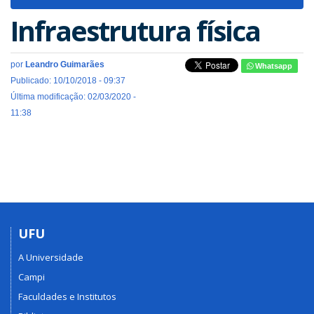
navigat
Infraestrutura física
por
Leandro Guimarães
Whatsapp
Publicado: 10/10/2018 - 09:37
Última modificação: 02/03/2020 -
11:38
UFU
A Universidade
Campi
Faculdades e Institutos