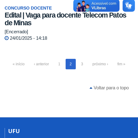
CONCURSO DOCENTE
Edital | Vaga para docente Telecom Patos
de Minas
[Encerrado]
24/01/2025 - 14:18
« início
‹ anterior
1
2
3
próximo ›
fim »
Voltar para o topo
UFU