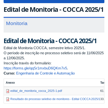
navigat
Edital de Monitoria - COCCA 2025/1
Monitoria
Edital de Monitoria - COCCA 2025/1
Edital de Monitoria COCCA, semestre letivo 2025/1.
O período de inscrição no processo seletivo será de 11/06/2025
a 12/06/2025.
Inscrição través do formulário:
https://forms.gle/qqSr1mxbuD6QKm7v5
.
Curso:
Engenharia de Controle e Automação
Anexo
Tama
edital_de_monitoria_cocca_2025-1.pdf
61.31
Resultado do processo seletivo de monitores - Edital COCCA 2025/1
33.36