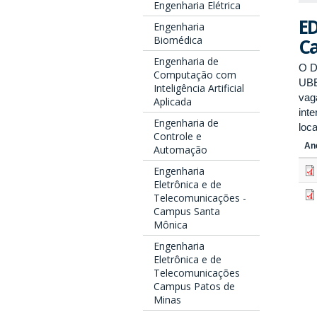
Engenharia Elétrica
ED
Engenharia
Biomédica
Ca
Engenharia de
O 
Computação com
UBE
Inteligência Artificial
vag
Aplicada
int
Engenharia de
loca
Controle e
An
Automação
Engenharia
Eletrônica e de
Telecomunicações -
Campus Santa
Mônica
Engenharia
Eletrônica e de
Telecomunicações
Campus Patos de
Minas