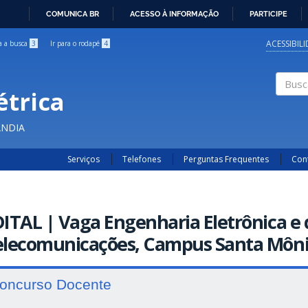
COMUNICA BR
ACESSO À INFORMAÇÃO
PARTICIPE
IR
PARA
ACESSIBIL
ra a busca
3
Ir para o rodapé
4
O
CONTEÚDO
étrica
Buscar
ÂNDIA
Serviços
Telefones
Perguntas Frequentes
Con
ITAL | Vaga Engenharia Eletrônica e 
elecomunicações, Campus Santa Mônic
oncurso Docente