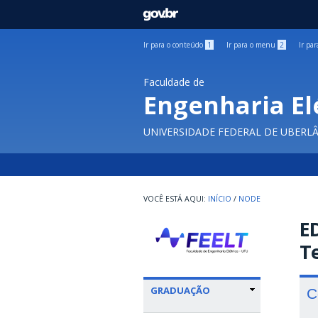
GOVBR
Ir para o conteúdo
1
Ir para o menu
2
Ir pa
Faculdade de
Engenharia El
UNIVERSIDADE FEDERAL DE UBERL
INÍCIO
/
NODE
ED
T
GRADUAÇÃO
C