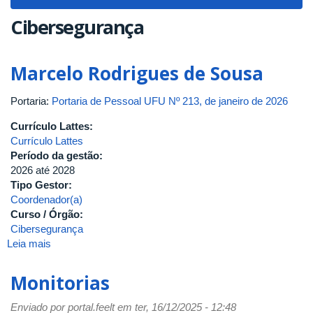
navigat
Cibersegurança
Marcelo Rodrigues de Sousa
Portaria:
Portaria de Pessoal UFU Nº 213, de janeiro de 2026
Currículo Lattes:
Currículo Lattes
Período da gestão:
2026
até
2028
Tipo Gestor:
Coordenador(a)
Curso / Órgão:
Cibersegurança
Leia mais
sobre
Marcelo
Rodrigues
Monitorias
de
Sousa
Enviado por
portal.feelt
em ter, 16/12/2025 - 12:48