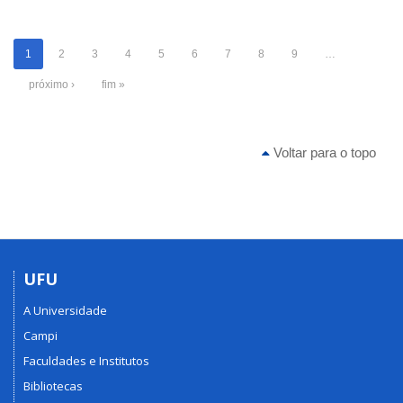
1
2
3
4
5
6
7
8
9
…
próximo ›
fim »
Voltar para o topo
UFU
A Universidade
Campi
Faculdades e Institutos
Bibliotecas