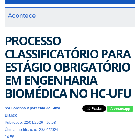
navigat
Acontece
PROCESSO
CLASSIFICATÓRIO PARA
ESTÁGIO OBRIGATÓRIO
EM ENGENHARIA
BIOMÉDICA NO HC-UFU
por
Lorenna Aparecida da Silva
Whatsapp
Blanco
Publicado: 22/04/2026 - 16:08
Última modificação: 28/04/2026 -
14:58