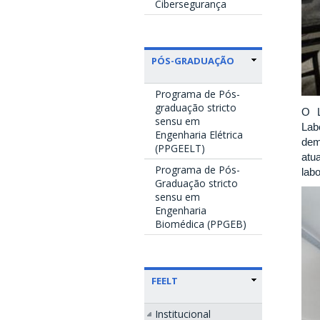
Cibersegurança
PÓS-GRADUAÇÃO
Programa de Pós-
graduação stricto
O L
sensu em
Lab
Engenharia Elétrica
dem
(PPGEELT)
atu
Programa de Pós-
lab
Graduação stricto
sensu em
Engenharia
Biomédica (PPGEB)
FEELT
Institucional