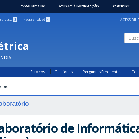
COMUNICA BR
ACESSO À INFORMAÇÃO
PARTICIPE
IR
PARA
ACESSIBIL
ra a busca
3
Ir para o rodapé
4
O
CONTEÚDO
étrica
Buscar
ÂNDIA
Serviços
Telefones
Perguntas Frequentes
Con
TORIO
aboratório
aboratório de Informática