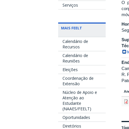
O p
Serviços
con
móv
Hor
MAIS FEELT
Seg
Sup
Calendário de
Téc
Recursos
Calendário de
Reuniões
End
Cam
Eleições
R. 
Coordenação de
Pat
Extensão
An
Núcleo de Apoio e
Atenção ao
Estudante
(NAAES/FEELT)
Oportunidades
Diretórios
Tópi