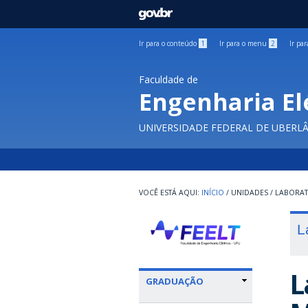
GOVBR
Ir para o conteúdo
1
Ir para o menu
2
Ir pa
Faculdade de
Engenharia El
UNIVERSIDADE FEDERAL DE UBERL
INÍCIO
/
UNIDADES
/
LABORA
L
L
GRADUAÇÃO