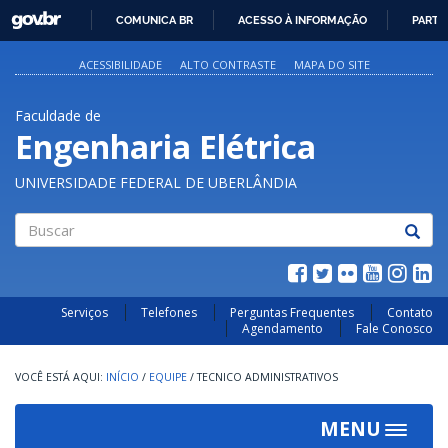
GOVBR
COMUNICA BR
ACESSO À INFORMAÇÃO
PARTI
IR
PARA
ACESSIBILIDADE
ALTO CONTRASTE
MAPA DO SITE
O
CONTEÚDO
Faculdade de
Engenharia Elétrica
UNIVERSIDADE FEDERAL DE UBERLÂNDIA
Buscar
Serviços
Telefones
Perguntas Frequentes
Contato
Agendamento
Fale Conosco
INÍCIO
/
EQUIPE
/
TECNICO ADMINISTRATIVOS
MENU
Toggle