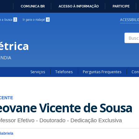
COMUNICA BR
ACESSO À INFORMAÇÃO
PARTICIPE
IR
PARA
ACESSIBIL
ra a busca
3
Ir para o rodapé
4
O
CONTEÚDO
étrica
Buscar
ÂNDIA
Serviços
Telefones
Perguntas Frequentes
Con
CENTE
eovane Vicente de Sousa
fessor Efetivo
- Doutorado
- Dedicação Exclusiva
Gabriela