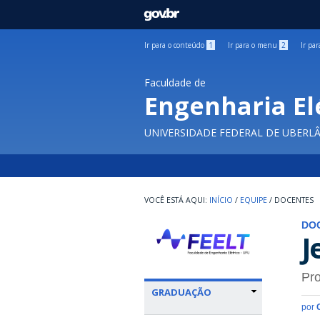
GOVBR
Ir para o conteúdo
1
Ir para o menu
2
Ir pa
Faculdade de
Engenharia El
UNIVERSIDADE FEDERAL DE UBERL
INÍCIO
/
EQUIPE
/
DOCENTES
DO
J
Pro
GRADUAÇÃO
por