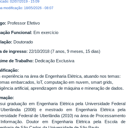
icado: 02/07/2019 - 15:09
ma modificação: 18/05/2026 - 08:07
go:
Professor Efetivo
uação Funcional:
Em exercício
ulação:
Doutorado
a de ingresso:
22/10/2018 (7 anos, 9 meses, 15 dias)
ime de Trabalho:
Dedicação Exclusiva
lificação:
 experiência na área de Engenharia Elétrica, atuando nos temas:
temas embarcados, IoT, computação em nuvem, smart grids,
eligência artificial, aprendizagem de máquina e mineração de dados.
rmação:
sui graduação em Engenharia Elétrica pela Universidade Federal
Uberlândia (2008) e mestrado em Engenharia Elétrica pela
versidade Federal de Uberlândia (2010) na área de Processamento
Informação. Doutor em Engenharia Elétrica pela Escola de
enharia de São Carlos da Universidade de São Paulo.