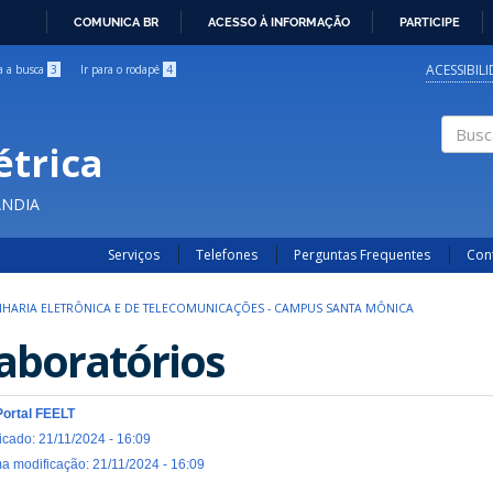
COMUNICA BR
ACESSO À INFORMAÇÃO
PARTICIPE
IR
PARA
ACESSIBIL
ra a busca
3
Ir para o rodapé
4
O
CONTEÚDO
étrica
Buscar
ÂNDIA
Serviços
Telefones
Perguntas Frequentes
Con
HARIA ELETRÔNICA E DE TELECOMUNICAÇÕES - CAMPUS SANTA MÔNICA
aboratórios
Portal FEELT
icado: 21/11/2024 - 16:09
ma modificação: 21/11/2024 - 16:09