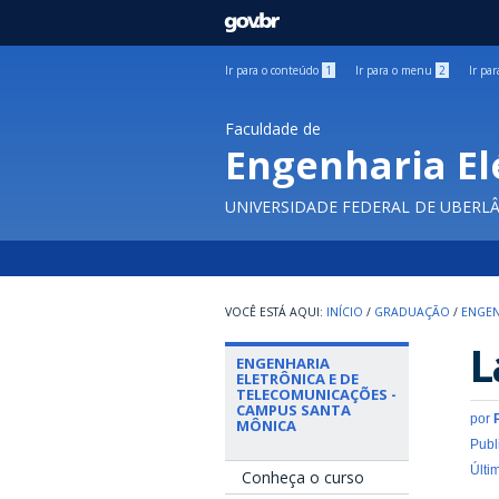
GOVBR
Ir para o conteúdo
1
Ir para o menu
2
Ir pa
Faculdade de
Engenharia El
UNIVERSIDADE FEDERAL DE UBERL
INÍCIO
/
GRADUAÇÃO
/
ENGEN
L
ENGENHARIA
ELETRÔNICA E DE
TELECOMUNICAÇÕES -
CAMPUS SANTA
por
MÔNICA
Publ
Últi
Conheça o curso