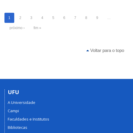
1
2
3
4
5
6
7
8
9
…
próximo ›
fim »
Voltar para o topo
UFU
A Universidade
Campi
Faculdades e Institutos
Bibliotecas