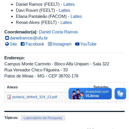
Daniel Ramos (FEELT) -
Lattes
Davi Roveri (FEELT) -
Lattes
Eliana Pantaleão (FACOM) -
Lattes
Renan Alves (FEELT) -
Lattes
Coordenador(a):
Daniel Costa Ramos
danielramos@ufu.br
Site
Facebook
Instagram
YouTube
Endereço:
Campus Monte Carmelo - Bloco Alfa Unipam - Sala 322
Rua Vereador Chico Filgueira - 33
Patos de Minas - MG - CEP 38702-178
Anexo
Tamanho
portaria_dirfeelt_324_23.pdf
109.83 KB
Tópicos:
Laboratório de Pesquisa