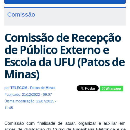
navigat
Comissão
Comissão de Recepção
de Público Externo e
Escola da UFU (Patos de
Minas)
por
TELECOM - Patos de Minas
Whatsapp
Publicado: 21/12/2022 - 09:07
Última modificação: 22/07/2025 -
11:45
Comissão com finalidade de atuar, organizar e auxiliar em
ações de divulgação do Curso de Engenharia Eletrônica e de