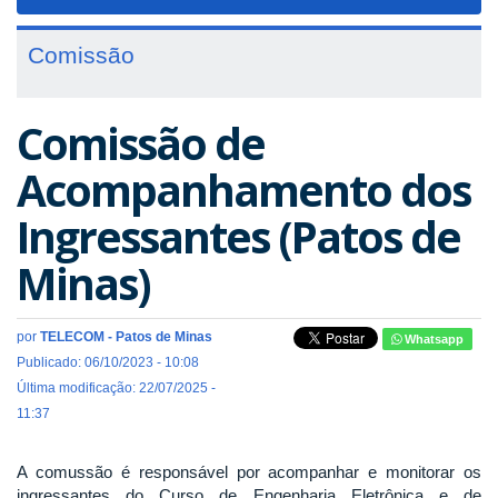
navigat
Comissão
Comissão de
Acompanhamento dos
Ingressantes (Patos de
Minas)
por
TELECOM - Patos de Minas
Whatsapp
Publicado: 06/10/2023 - 10:08
Última modificação: 22/07/2025 -
11:37
A comussão é responsável por acompanhar e monitorar os
ingressantes do Curso de Engenharia Eletrônica e de