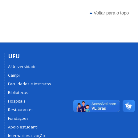
Horários
de
Voltar para o topo
aulas
UFU
A Universidade
Campi
Faculdades e Institutos
Bibliotecas
Hospitais
Restaurantes
Fundações
Apoio estudantil
Internacionalização