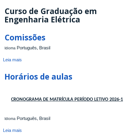
Adélio
José
Curso de Graduação em
de
Engenharia Elétrica
Moraes
Comissões
Português, Brasil
Idioma
Leia mais
sobre
Comissões
Horários de aulas
CRONOGRAMA DE MATRÍCULA PERÍODO LETIVO 2026-1
Português, Brasil
Idioma
Leia mais
sobre