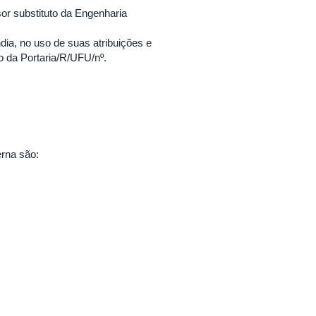
or substituto da Engenharia
ia, no uso de suas atribuições e
o da Portaria/R/UFU/nº.
rna são: