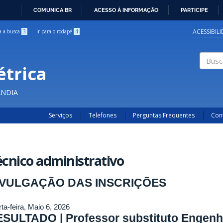
COMUNICA BR
ACESSO À INFORMAÇÃO
PARTICIPE
IR
PARA
ACESSIBIL
ra a busca
3
Ir para o rodapé
4
O
CONTEÚDO
étrica
Buscar
ÂNDIA
Serviços
Telefones
Perguntas Frequentes
Con
cnico administrativo
IVULGAÇÃO DAS INSCRIÇÕES
ta-feira, Maio 6, 2026
SULTADO | Professor substituto Engenh