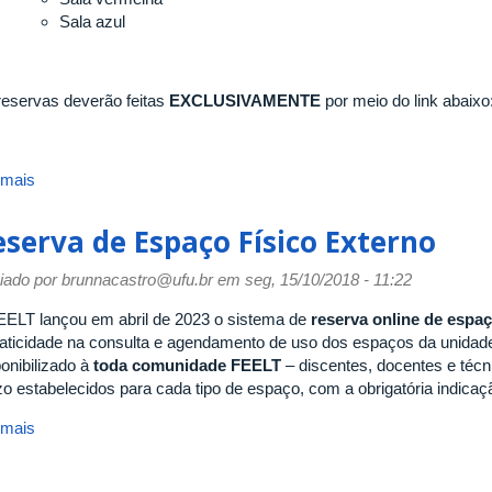
Sala azul
reservas deverão feitas
EXCLUSIVAMENTE
por meio do link abaixo
 mais
sobre
Reserva
de
eserva de Espaço Físico Externo
Espaço
Físico
iado por
brunnacastro@ufu.br
em seg, 15/10/2018 - 11:22
da
FEELT
EELT lançou em abril de 2023 o sistema de
reserva online de espaç
raticidade na consulta e agendamento de uso dos espaços da unidade
ponibilizado à
toda comunidade FEELT
– discentes, docentes e técni
zo estabelecidos para cada tipo de espaço, com a obrigatória indicaç
 mais
sobre
Reserva
de