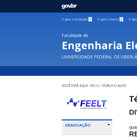
GOVBR
Ir para o conteúdo
1
Ir para o menu
2
Ir pa
Faculdade de
Engenharia El
UNIVERSIDADE FEDERAL DE UBERL
INÍCIO
/
PUBLICO ALVO
Té
D
GRADUAÇÃO
quar
RE