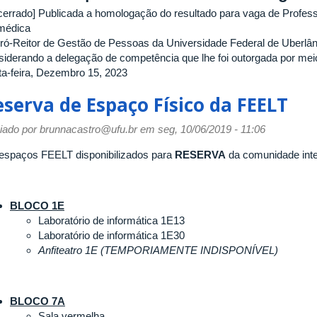
cerrado] Publicada a homologação do resultado para vaga de Profess
médica
ró-Reitor de Gestão de Pessoas da Universidade Federal de Uberlând
siderando a delegação de competência que lhe foi outorgada por mei
ta-feira, Dezembro 15, 2023
eserva de Espaço Físico da FEELT
iado por
brunnacastro@ufu.br
em seg, 10/06/2019 - 11:06
espaços FEELT disponibilizados para
RESERVA
da comunidade inte
BLOCO 1E
Laboratório de informática 1E13
Laboratório de informática 1E30
Anfiteatro 1E (TEMPORIAMENTE INDISPONÍVEL)
BLOCO 7A
Sala vermelha