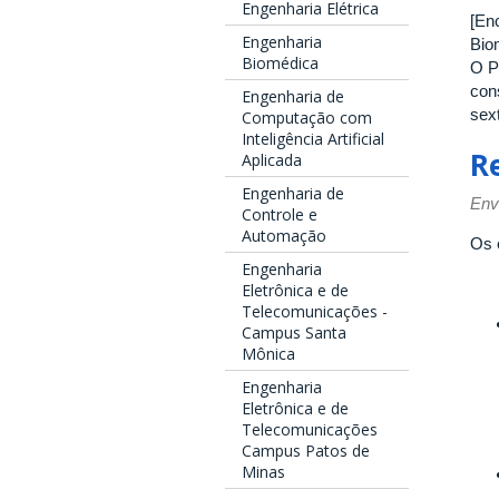
Engenharia Elétrica
[En
Engenharia
Bio
Biomédica
O P
con
Engenharia de
sex
Computação com
Inteligência Artificial
R
Aplicada
Engenharia de
Env
Controle e
Automação
Os 
Engenharia
Eletrônica e de
Telecomunicações -
Campus Santa
Mônica
Engenharia
Eletrônica e de
Telecomunicações
Campus Patos de
Minas