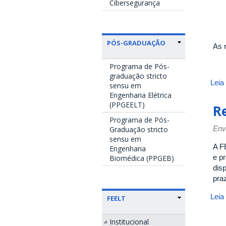
Cibersegurança
PÓS-GRADUAÇÃO
As 
Programa de Pós-
graduação stricto
Leia
sensu em
Engenharia Elétrica
(PPGEELT)
R
Programa de Pós-
Env
Graduação stricto
sensu em
A F
Engenharia
e p
Biomédica (PPGEB)
dis
pra
Leia
FEELT
Institucional