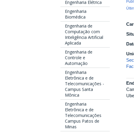
Publ
Engenharia Elétrica
Últi
Engenharia
Biomédica
Car
Engenharia de
Computação com
Sit
Inteligência Artificial
Aplicada
Dat
Engenharia de
Uni
Controle e
Sec
Automação
Fac
Engenharia
Eletrônica e de
End
Telecomunicações -
Campus Santa
Cam
Mônica
Ube
Engenharia
Eletrônica e de
Telecomunicações
Campus Patos de
Minas