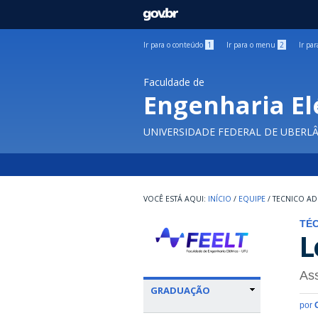
GOVBR
Ir para o conteúdo
1
Ir para o menu
2
Ir pa
Faculdade de
Engenharia El
UNIVERSIDADE FEDERAL DE UBERL
INÍCIO
/
EQUIPE
/
TECNICO AD
TÉC
L
Ass
GRADUAÇÃO
por