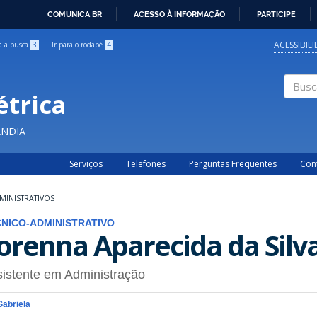
COMUNICA BR
ACESSO À INFORMAÇÃO
PARTICIPE
IR
PARA
ACESSIBIL
ra a busca
3
Ir para o rodapé
4
O
CONTEÚDO
étrica
Buscar
ÂNDIA
Serviços
Telefones
Perguntas Frequentes
Con
MINISTRATIVOS
NICO-ADMINISTRATIVO
orenna Aparecida da Silv
istente em Administração
Gabriela