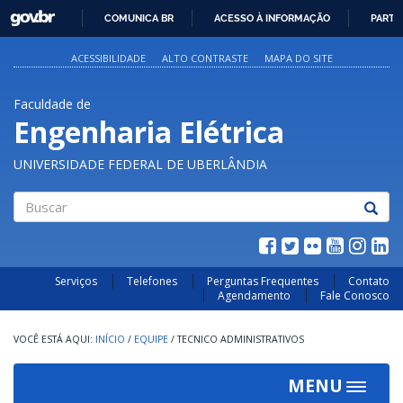
GOVBR
COMUNICA BR
ACESSO À INFORMAÇÃO
PARTI
IR
PARA
ACESSIBILIDADE
ALTO CONTRASTE
MAPA DO SITE
O
CONTEÚDO
Faculdade de
Engenharia Elétrica
UNIVERSIDADE FEDERAL DE UBERLÂNDIA
Buscar
Serviços
Telefones
Perguntas Frequentes
Contato
Agendamento
Fale Conosco
INÍCIO
/
EQUIPE
/
TECNICO ADMINISTRATIVOS
MENU
Toggle