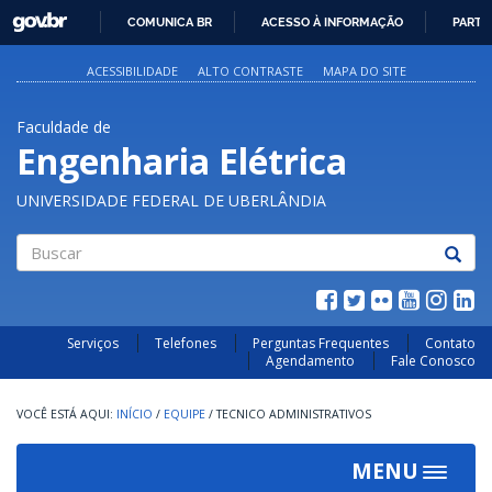
GOVBR
COMUNICA BR
ACESSO À INFORMAÇÃO
PARTI
IR
PARA
ACESSIBILIDADE
ALTO CONTRASTE
MAPA DO SITE
O
CONTEÚDO
Faculdade de
Engenharia Elétrica
UNIVERSIDADE FEDERAL DE UBERLÂNDIA
Buscar
Serviços
Telefones
Perguntas Frequentes
Contato
Agendamento
Fale Conosco
INÍCIO
/
EQUIPE
/
TECNICO ADMINISTRATIVOS
MENU
Toggle