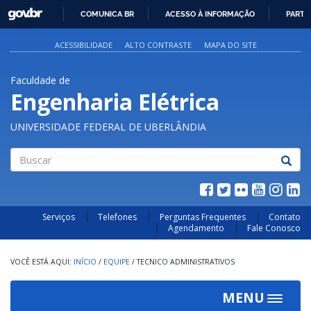
GOVBR
COMUNICA BR
ACESSO À INFORMAÇÃO
PARTI
IR
PARA
ACESSIBILIDADE
ALTO CONTRASTE
MAPA DO SITE
O
CONTEÚDO
Faculdade de
Engenharia Elétrica
UNIVERSIDADE FEDERAL DE UBERLÂNDIA
Buscar
Serviços
Telefones
Perguntas Frequentes
Contato
Agendamento
Fale Conosco
INÍCIO
/
EQUIPE
/
TECNICO ADMINISTRATIVOS
MENU
Toggle