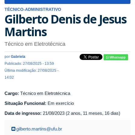
navigat
TÉCNICO-ADMINISTRATIVO
Gilberto Denis de Jesus
Martins
Técnico em Eletrotécnica
por
Gabriela
Whatsapp
Publicado: 27/08/2025 - 13:59
Última modificação: 27/08/2025 -
14:02
Cargo:
Técnico em Eletrotécnica
Situação Funcional:
Em exercício
Data de ingresso:
21/08/2023 (2 anos, 11 meses, 16 dias)
gilberto.martins@ufu.br