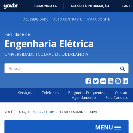
GOVBR
COMUNICA BR
ACESSO À INFORMAÇÃO
PARTI
IR
PARA
ACESSIBILIDADE
ALTO CONTRASTE
MAPA DO SITE
O
CONTEÚDO
Faculdade de
Engenharia Elétrica
UNIVERSIDADE FEDERAL DE UBERLÂNDIA
Buscar
Serviços
Telefones
Perguntas Frequentes
Contato
Agendamento
Fale Conosco
INÍCIO
/
EQUIPE
/
TECNICO ADMINISTRATIVOS
MENU
Toggle