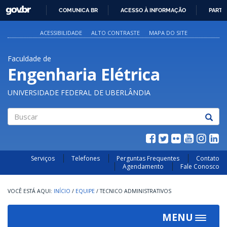
GOVBR
COMUNICA BR
ACESSO À INFORMAÇÃO
PARTI
IR
PARA
ACESSIBILIDADE
ALTO CONTRASTE
MAPA DO SITE
O
CONTEÚDO
Faculdade de
Engenharia Elétrica
UNIVERSIDADE FEDERAL DE UBERLÂNDIA
Buscar
Serviços
Telefones
Perguntas Frequentes
Contato
Agendamento
Fale Conosco
INÍCIO
/
EQUIPE
/
TECNICO ADMINISTRATIVOS
MENU
Toggle