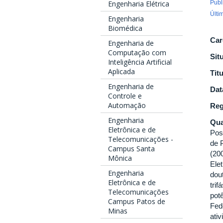
Publ
Engenharia Elétrica
Últi
Engenharia
Biomédica
Car
Engenharia de
Computação com
Sit
Inteligência Artificial
Aplicada
Tit
Engenharia de
Dat
Controle e
Automação
Reg
Engenharia
Qua
Eletrônica e de
Pos
Telecomunicações -
de 
Campus Santa
(20
Mônica
Ele
Engenharia
dou
Eletrônica e de
trif
Telecomunicações
pot
Campus Patos de
Fed
Minas
ati