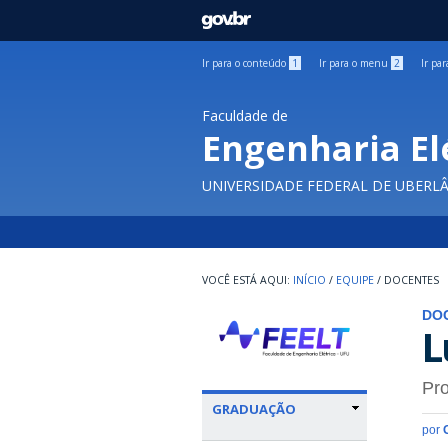
GOVBR
Ir para o conteúdo
1
Ir para o menu
2
Ir pa
Faculdade de
Engenharia El
UNIVERSIDADE FEDERAL DE UBERL
INÍCIO
/
EQUIPE
/
DOCENTES
DO
L
Pro
GRADUAÇÃO
por