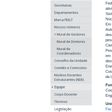
Fed
Secretarias
ati
Departamentos
Sis
Núc
Marca FEELT
Em 
Nossos números
Aut
Mural de Gestores
des
pes
Mural de Diretores
Cie
Mural de
Pes
Coordenadores
em 
Conselho da Unidade
des
Ene
Comitês e Comissões
Coo
Núcleos Docentes
da 
Estruturantes (NDE)
Fu
Equipe
Coo
Corpo Docente
Eng
Técnicos
Uni
Legislação
Fac