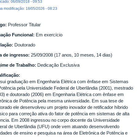
icado: 06/09/2018 - 09:53
ma modificação: 18/05/2026 - 08:23
go:
Professor Titular
uação Funcional:
Em exercício
ulação:
Doutorado
a de ingresso:
25/09/2008 (17 anos, 10 meses, 14 dias)
ime de Trabalho:
Dedicação Exclusiva
lificação:
sui graduação em Engenharia Elétrica com ênfase em Sistemas
Potência pela Universidade Federal de Uberlândia (2001), mestrado
03) e doutorado (2006) em Engenharia Elétrica com ênfase em
trônica de Potência pela mesma universidade. Em sua tese de
torado ele desenvolveu um projeto inovador de retificador híbrido
ásico para correção ativa do fator de potência em sistemas de alta
ência. Em 2008 ingressou no corpo docente da Universidade
eral de Uberlândia (UFU) onde vem atuando desenvolvendo
vidades de ensino e pesquisa na área de Eletrônica de Potência e