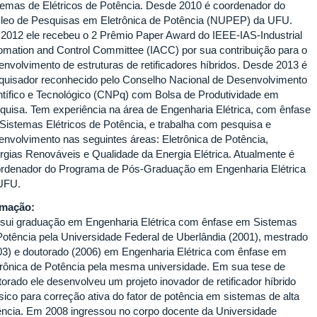
temas de Elétricos de Potência. Desde 2010 é coordenador do
leo de Pesquisas em Eletrônica de Potência (NUPEP) da UFU.
2012 ele recebeu o 2 Prêmio Paper Award do IEEE-IAS-Industrial
omation and Control Committee (IACC) por sua contribuição para o
envolvimento de estruturas de retificadores híbridos. Desde 2013 é
quisador reconhecido pelo Conselho Nacional de Desenvolvimento
ntífico e Tecnológico (CNPq) com Bolsa de Produtividade em
quisa. Tem experiência na área de Engenharia Elétrica, com ênfase
Sistemas Elétricos de Potência, e trabalha com pesquisa e
envolvimento nas seguintes áreas: Eletrônica de Potência,
rgias Renováveis e Qualidade da Energia Elétrica. Atualmente é
rdenador do Programa de Pós-Graduação em Engenharia Elétrica
UFU.
rmação:
sui graduação em Engenharia Elétrica com ênfase em Sistemas
Potência pela Universidade Federal de Uberlândia (2001), mestrado
03) e doutorado (2006) em Engenharia Elétrica com ênfase em
trônica de Potência pela mesma universidade. Em sua tese de
torado ele desenvolveu um projeto inovador de retificador híbrido
ásico para correção ativa do fator de potência em sistemas de alta
ência. Em 2008 ingressou no corpo docente da Universidade