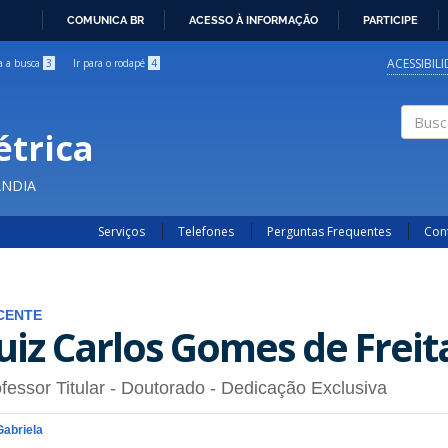
COMUNICA BR
ACESSO À INFORMAÇÃO
PARTICIPE
IR
PARA
ACESSIBIL
ra a busca
3
Ir para o rodapé
4
O
CONTEÚDO
étrica
Buscar
ÂNDIA
Serviços
Telefones
Perguntas Frequentes
Con
CENTE
uiz Carlos Gomes de Freit
fessor Titular
- Doutorado
- Dedicação Exclusiva
Gabriela