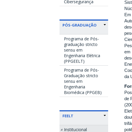
Cibersegurança
Sis
Núc
Em 
Aut
PÓS-GRADUAÇÃO
des
pes
Programa de Pós-
Cie
graduação stricto
Pes
sensu em
em 
Engenharia Elétrica
des
(PPGEELT)
Ene
Programa de Pós-
Coo
Graduação stricto
da 
sensu em
Fo
Engenharia
Biomédica (PPGEB)
Pos
de 
(20
Ele
FEELT
dou
trif
Institucional
pot