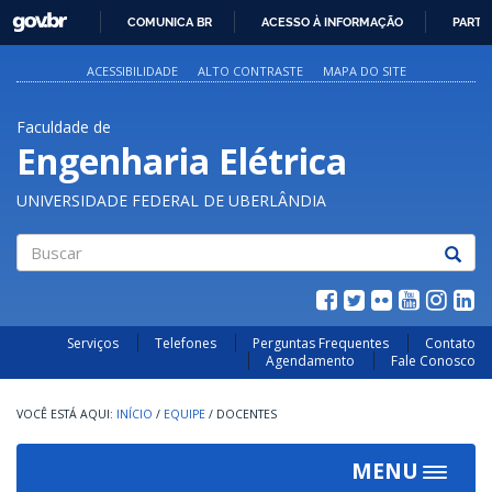
GOVBR
COMUNICA BR
ACESSO À INFORMAÇÃO
PARTI
IR
PARA
ACESSIBILIDADE
ALTO CONTRASTE
MAPA DO SITE
O
CONTEÚDO
Faculdade de
Engenharia Elétrica
UNIVERSIDADE FEDERAL DE UBERLÂNDIA
Buscar
Serviços
Telefones
Perguntas Frequentes
Contato
Agendamento
Fale Conosco
INÍCIO
/
EQUIPE
/
DOCENTES
MENU
Toggle