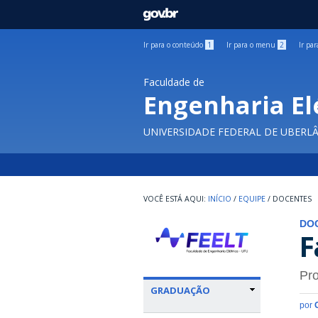
GOVBR
Ir para o conteúdo
1
Ir para o menu
2
Ir pa
Faculdade de
Engenharia El
UNIVERSIDADE FEDERAL DE UBERL
INÍCIO
/
EQUIPE
/
DOCENTES
DO
F
Pro
GRADUAÇÃO
por