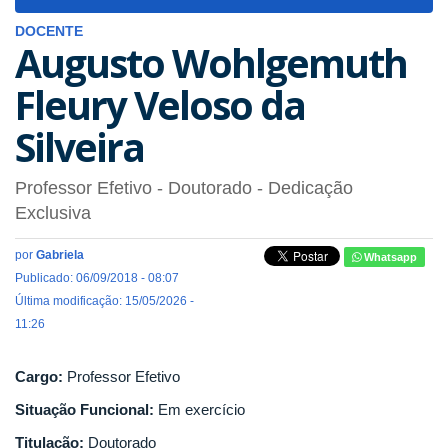
navigat
DOCENTE
Augusto Wohlgemuth
Fleury Veloso da
Silveira
Professor Efetivo
- Doutorado
- Dedicação
Exclusiva
por
Gabriela
Whatsapp
Publicado: 06/09/2018 - 08:07
Última modificação: 15/05/2026 -
11:26
Cargo:
Professor Efetivo
Situação Funcional:
Em exercício
Titulação:
Doutorado