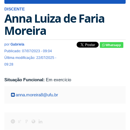
navigat
DISCENTE
Anna Luiza de Faria
Moreira
por
Gabriela
Whatsapp
Publicado: 07/07/2023 - 09:04
Última modificação: 22/07/2025 -
09:28
Situação Funcional:
Em exercício
anna.moreira8@ufu.br