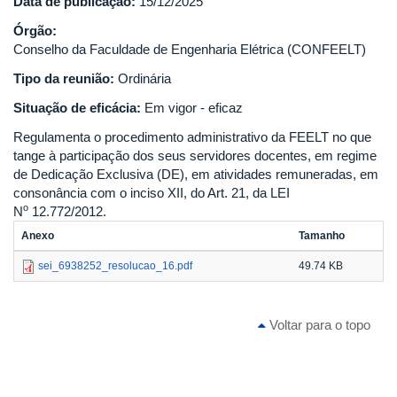
Data de publicação:
15/12/2025
Órgão:
Conselho da Faculdade de Engenharia Elétrica (CONFEELT)
Tipo da reunião:
Ordinária
Situação de eficácia:
Em vigor - eficaz
Regulamenta o procedimento administrativo da FEELT no que
tange à participação dos seus servidores docentes, em regime
de Dedicação Exclusiva (DE), em atividades remuneradas, em
consonância com o inciso XII, do Art. 21, da LEI
o
N
12.772/2012.
Anexo
Tamanho
sei_6938252_resolucao_16.pdf
49.74 KB
Voltar para o topo