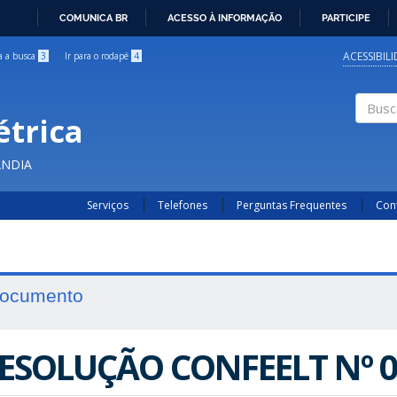
COMUNICA BR
ACESSO À INFORMAÇÃO
PARTICIPE
IR
PARA
ACESSIBIL
ra a busca
3
Ir para o rodapé
4
O
CONTEÚDO
étrica
Buscar
ÂNDIA
Serviços
Telefones
Perguntas Frequentes
Con
ocumento
ESOLUÇÃO CONFEELT Nº 0