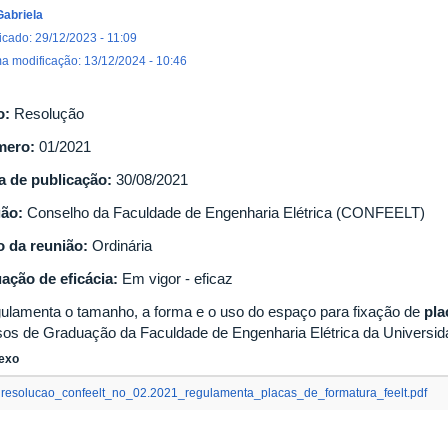
Gabriela
icado: 29/12/2023 - 11:09
ma modificação: 13/12/2024 - 10:46
o:
Resolução
mero:
01/2021
a de publicação:
30/08/2021
gão:
Conselho da Faculdade de Engenharia Elétrica (CONFEELT)
o da reunião:
Ordinária
uação de eficácia:
Em vigor - eficaz
ulamenta o tamanho, a forma e o uso do espaço para fixação de
pla
sos de Graduação da Faculdade de Engenharia Elétrica da Universid
exo
resolucao_confeelt_no_02.2021_regulamenta_placas_de_formatura_feelt.pdf