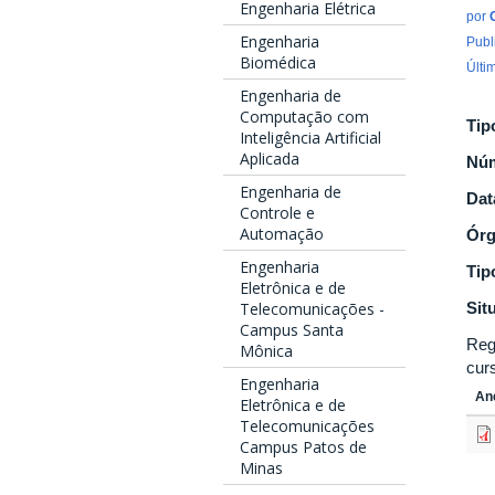
Engenharia Elétrica
por
Engenharia
Publ
Biomédica
Últi
Engenharia de
Computação com
Tip
Inteligência Artificial
Aplicada
Nú
Engenharia de
Dat
Controle e
Automação
Ór
Engenharia
Tip
Eletrônica e de
Sit
Telecomunicações -
Campus Santa
Reg
Mônica
cur
Engenharia
An
Eletrônica e de
Telecomunicações
Campus Patos de
Minas