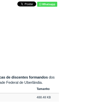
Whatsapp
cas de discentes formandos
dos
ade Federal de Uberlândia.
Tamanho
488.48 KB