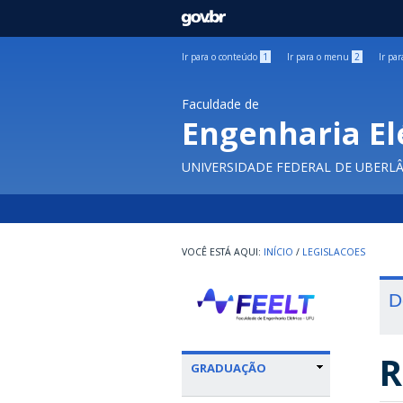
GOVBR
Ir para o conteúdo
1
Ir para o menu
2
Ir pa
Faculdade de
Engenharia El
UNIVERSIDADE FEDERAL DE UBERL
INÍCIO
/
LEGISLACOES
D
R
GRADUAÇÃO