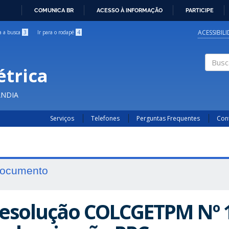
COMUNICA BR
ACESSO À INFORMAÇÃO
PARTICIPE
IR
PARA
ACESSIBIL
ra a busca
3
Ir para o rodapé
4
O
CONTEÚDO
étrica
Buscar
ÂNDIA
Serviços
Telefones
Perguntas Frequentes
Con
ocumento
esolução COLCGETPM Nº 1