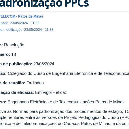
adronização PPCs
TELECOM - Patos de Minas
icado: 23/05/2024 - 11:33
ma modificação: 23/05/2024 - 11:33
o:
Resolução
mero:
18
a de publicação:
23/05/2024
gão:
Colegiado do Curso de Engenharia Eletrônica e de Telecomuni
o da reunião:
Ordinária
uação de eficácia:
Em vigor - eficaz
so:
Engenharia Eletrônica e de Telecomunicações Patos de Minas
ova as Normas para padronização dos procedimentos de estágio, T
plementares entre as versões de Projeto Pedagógico do Curso (PPC
trônica e de Telecomunicações do
Campus
Patos de Minas, e dá out