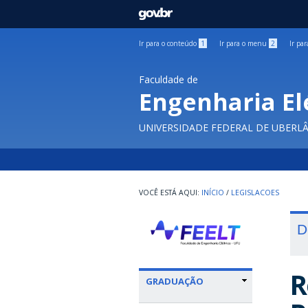
GOVBR
Ir para o conteúdo
1
Ir para o menu
2
Ir pa
Faculdade de
Engenharia El
UNIVERSIDADE FEDERAL DE UBERL
INÍCIO
/
LEGISLACOES
D
R
GRADUAÇÃO