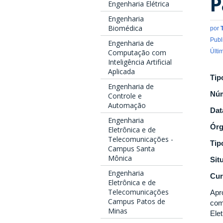
P
Engenharia Elétrica
Engenharia
Biomédica
por
Publ
Engenharia de
Últi
Computação com
Inteligência Artificial
Aplicada
Tip
Engenharia de
Nú
Controle e
Automação
Dat
Engenharia
Ór
Eletrônica e de
Telecomunicações -
Tip
Campus Santa
Mônica
Sit
Engenharia
Cur
Eletrônica e de
Telecomunicações
Apr
Campus Patos de
com
Minas
Ele