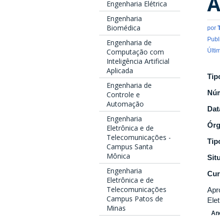
A
Engenharia Elétrica
Engenharia
Biomédica
por
Publ
Engenharia de
Últi
Computação com
Inteligência Artificial
Aplicada
Tip
Engenharia de
Nú
Controle e
Automação
Dat
Engenharia
Ór
Eletrônica e de
Telecomunicações -
Tip
Campus Santa
Mônica
Sit
Engenharia
Cur
Eletrônica e de
Telecomunicações
Apr
Campus Patos de
Ele
Minas
An