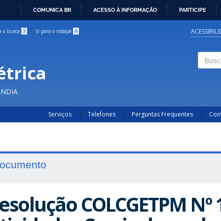
COMUNICA BR
ACESSO À INFORMAÇÃO
PARTICIPE
IR
PARA
ACESSIBIL
ra a busca
3
Ir para o rodapé
4
O
CONTEÚDO
étrica
Buscar
ÂNDIA
Serviços
Telefones
Perguntas Frequentes
Con
ocumento
esolução COLCGETPM Nº 1