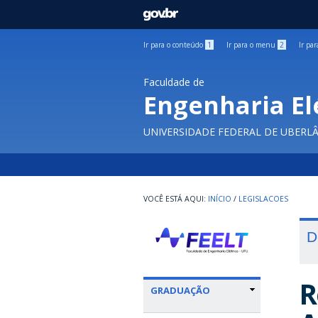
GOVBR
Ir para o conteúdo
1
Ir para o menu
2
Ir pa
Faculdade de
Engenharia El
UNIVERSIDADE FEDERAL DE UBERL
INÍCIO
/
LEGISLACOES
D
R
GRADUAÇÃO