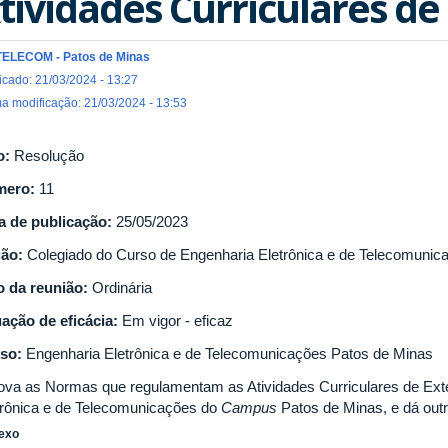
tividades Curriculares de
TELECOM - Patos de Minas
icado: 21/03/2024 - 13:27
ma modificação: 21/03/2024 - 13:53
o:
Resolução
mero:
11
a de publicação:
25/05/2023
gão:
Colegiado do Curso de Engenharia Eletrônica e de Telecomuni
o da reunião:
Ordinária
uação de eficácia:
Em vigor - eficaz
so:
Engenharia Eletrônica e de Telecomunicações Patos de Minas
ova as Normas que regulamentam as Atividades Curriculares de Ext
trônica e de Telecomunicações do
Campus
Patos de Minas, e dá out
exo