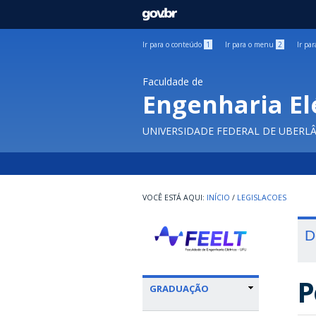
GOVBR
Ir para o conteúdo
1
Ir para o menu
2
Ir pa
Faculdade de
Engenharia El
UNIVERSIDADE FEDERAL DE UBERL
INÍCIO
/
LEGISLACOES
D
P
GRADUAÇÃO