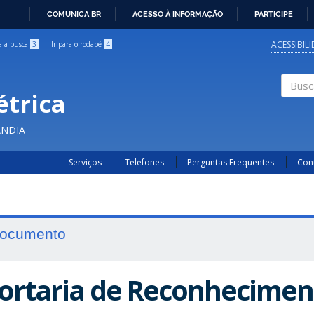
COMUNICA BR
ACESSO À INFORMAÇÃO
PARTICIPE
IR
PARA
ACESSIBIL
ra a busca
3
Ir para o rodapé
4
O
CONTEÚDO
étrica
Buscar
ÂNDIA
Serviços
Telefones
Perguntas Frequentes
Con
ocumento
ortaria de Reconhecimen