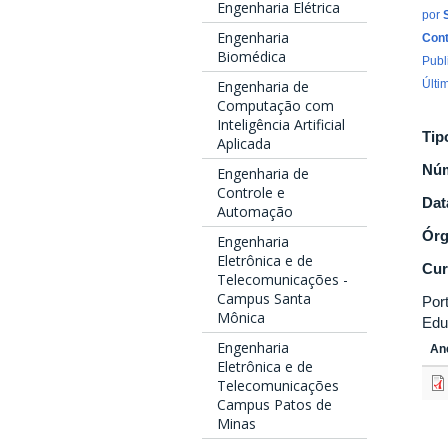
Engenharia Elétrica
por
Engenharia
Cont
Biomédica
Publ
Últi
Engenharia de
Computação com
Inteligência Artificial
Tip
Aplicada
Nú
Engenharia de
Controle e
Dat
Automação
Ór
Engenharia
Eletrônica e de
Cur
Telecomunicações -
Campus Santa
Por
Mônica
Edu
Engenharia
An
Eletrônica e de
Telecomunicações
Campus Patos de
Minas