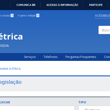
COMUNICA BR
ACESSO À INFORMAÇÃO
PARTICIPE
IR
PARA
ACESSIBIL
ra a busca
3
Ir para o rodapé
4
O
CONTEÚDO
étrica
Buscar
ÂNDIA
Serviços
Telefones
Perguntas Frequentes
Con
HARIA ELÉTRICA
egislação
USCAR
TIPO