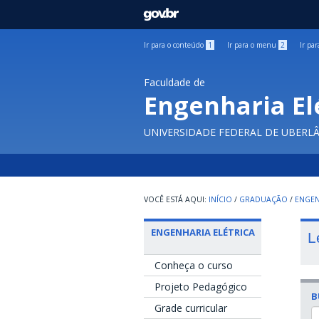
GOVBR
Ir para o conteúdo
1
Ir para o menu
2
Ir pa
Faculdade de
Engenharia El
UNIVERSIDADE FEDERAL DE UBERL
INÍCIO
/
GRADUAÇÃO
/
ENGEN
ENGENHARIA ELÉTRICA
L
Conheça o curso
Projeto Pedagógico
B
Grade curricular