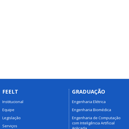
FEELT
GRADUAÇÃO
Institucional
Engenharia Elétrica
Equipe
Engenharia Biomédica
Legislação
Engenharia de Computação
com Inteligência Artificial
Serviços
Aplicada