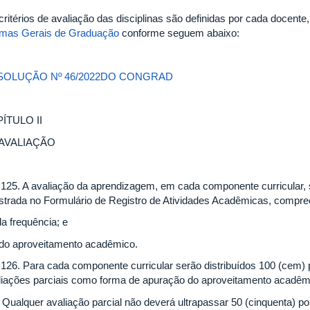
critérios de avaliação das disciplinas são definidas por cada docent
mas Gerais de Graduação
conforme seguem abaixo:
SOLUÇÃO Nº 46/2022DO CONGRAD
ÍTULO II
 AVALIAÇÃO
. 125. A avaliação da aprendizagem, em cada componente curricular, s
istrada no Formulário de Registro de Atividades Acadêmicas, compr
da frequência; e
– do aproveitamento acadêmico.
. 126. Para cada componente curricular serão distribuídos 100 (cem)
liações parciais como forma de apuração do aproveitamento acadêm
º Qualquer avaliação parcial não deverá ultrapassar 50 (cinquenta) p