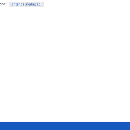
cos:
critérios avaliação