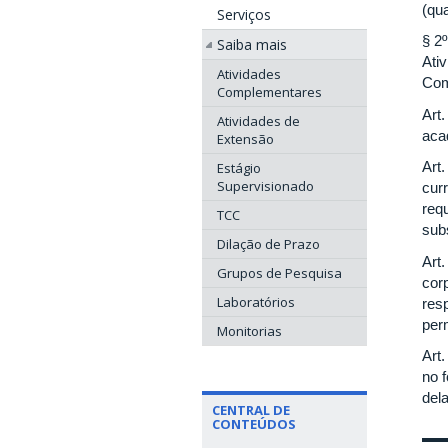
(qu
Serviços
§ 2
Saiba mais
Ati
Atividades
Com
Complementares
Art
Atividades de
aca
Extensão
Art
Estágio
Supervisionado
cur
requ
TCC
sub
Dilação de Prazo
Art
Grupos de Pesquisa
cor
Laboratórios
res
per
Monitorias
Art
no 
dela
CENTRAL DE
CONTEÚDOS