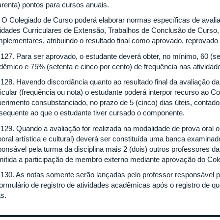
arenta) pontos para cursos anuais.
º O Colegiado de Curso poderá elaborar normas específicas de avalia
vidades Curriculares de Extensão, Trabalhos de Conclusão de Curso, 
plementares, atribuindo o resultado final como aprovado, reprovado
. 127. Para ser aprovado, o estudante deverá obter, no mínimo, 60 (
dêmico e 75% (setenta e cinco por cento) de frequência nas ativida
. 128. Havendo discordância quanto ao resultado final da avaliação
ricular (frequência ou nota) o estudante poderá interpor recurso ao C
erimento consubstanciado, no prazo de 5 (cinco) dias úteis, contados 
sequente ao que o estudante tiver cursado o componente.
. 129. Quando a avaliação for realizada na modalidade de prova oral 
poral artística e cultural) deverá ser constituída uma banca examina
ponsável pela turma da disciplina mais 2 (dois) outros professores d
mitida a participação de membro externo mediante aprovação do Col
. 130. As notas somente serão lançadas pelo professor responsável 
formulário de registro de atividades acadêmicas após o registro de 
s.