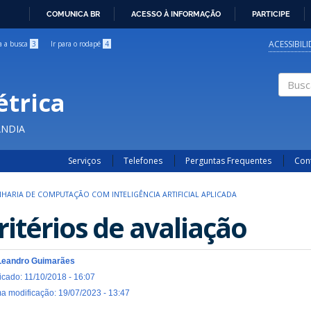
COMUNICA BR
ACESSO À INFORMAÇÃO
PARTICIPE
IR
PARA
ACESSIBIL
ra a busca
3
Ir para o rodapé
4
O
CONTEÚDO
étrica
Buscar
ÂNDIA
Serviços
Telefones
Perguntas Frequentes
Con
HARIA DE COMPUTAÇÃO COM INTELIGÊNCIA ARTIFICIAL APLICADA
ritérios de avaliação
Leandro Guimarães
icado: 11/10/2018 - 16:07
ma modificação: 19/07/2023 - 13:47