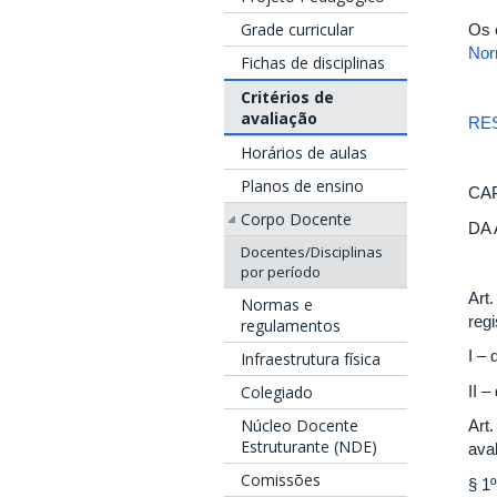
Grade curricular
Os 
Nor
Fichas de disciplinas
Critérios de
avaliação
RE
Horários de aulas
Planos de ensino
CAP
Corpo Docente
DA
Docentes/Disciplinas
por período
Art
Normas e
reg
regulamentos
I – 
Infraestrutura física
II 
Colegiado
Núcleo Docente
Art
Estruturante (NDE)
ava
Comissões
§ 1