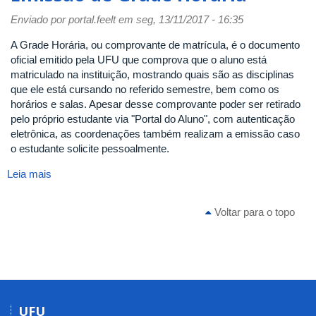
de
Enviado por
portal.feelt
em seg, 13/11/2017 - 16:35
Período
A Grade Horária, ou comprovante de matrícula, é o documento
oficial emitido pela UFU que comprova que o aluno está
matriculado na instituição, mostrando quais são as disciplinas
que ele está cursando no referido semestre, bem como os
horários e salas. Apesar desse comprovante poder ser retirado
pelo próprio estudante via "Portal do Aluno", com autenticação
eletrônica, as coordenações também realizam a emissão caso
o estudante solicite pessoalmente.
Leia mais
sobre
Emissão
de
Voltar para o topo
Grade
Horária
UFU