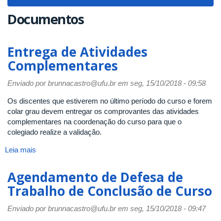
navigat
Documentos
Entrega de Atividades
Complementares
Enviado por
brunnacastro@ufu.br
em seg, 15/10/2018 - 09:58
Os discentes que estiverem no último período do curso e forem
colar grau devem entregar os comprovantes das atividades
complementares na coordenação do curso para que o
colegiado realize a validação.
Leia mais
sobre
Entrega
de
Agendamento de Defesa de
Atividades
Trabalho de Conclusão de Curso
Complementares
Enviado por
brunnacastro@ufu.br
em seg, 15/10/2018 - 09:47