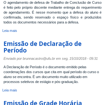
O agendamento de defesa de Trabalho de Conclusão de Curso
é feito pelo próprio discente mediante entrega do requerimento
de agendamento. É nesse momento que a defesa do aluno é
confirmada, sendo reservado o espaço físico e produzidos
todos os documentos necessários para a defesa.
Leia mais
sobre
Agendamento
de
Emissão de Declaração de
Defesa
Período
de
Trabalho
Enviado por
brunnacastro@ufu.br
em seg, 15/10/2018 - 09:31
de
Conclusão
A Declaração de Período é o documento emitido pelas
de
coordenações dos cursos que cita em qual período do curso o
Curso
aluno se encontra. É um documento muito utilizado em
processos seletivos de estágio e pós-graduação.
Leia mais
sobre
Emissão
de
Emissão de Grade Horária
Declaração