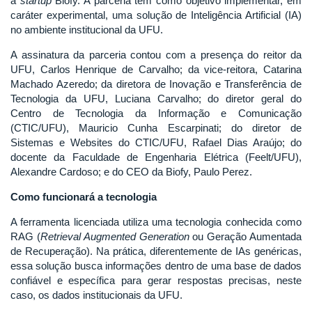
a
startup
Biofy. A parceria tem como objetivo implementar, em
caráter experimental, uma solução de Inteligência Artificial (IA)
no ambiente institucional da UFU.
A assinatura da parceria contou com a presença do reitor da
UFU, Carlos Henrique de Carvalho; da vice-reitora, Catarina
Machado Azeredo; da diretora de Inovação e Transferência de
Tecnologia da UFU, Luciana Carvalho; do diretor geral do
Centro de Tecnologia da Informação e Comunicação
(CTIC/UFU), Mauricio Cunha Escarpinati; do diretor de
Sistemas e Websites do CTIC/UFU, Rafael Dias Araújo; do
docente da Faculdade de Engenharia Elétrica (Feelt/UFU),
Alexandre Cardoso; e do CEO da Biofy, Paulo Perez.
Como funcionará a tecnologia
A ferramenta licenciada utiliza uma tecnologia conhecida como
RAG (
Retrieval Augmented Generation
ou Geração Aumentada
de Recuperação). Na prática, diferentemente de IAs genéricas,
essa solução busca informações dentro de uma base de dados
confiável e específica para gerar respostas precisas, neste
caso, os dados institucionais da UFU.