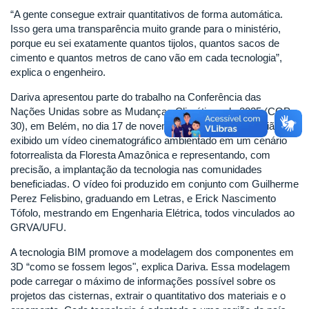
“A gente consegue extrair quantitativos de forma automática.
Isso gera uma transparência muito grande para o ministério,
porque eu sei exatamente quantos tijolos, quantos sacos de
cimento e quantos metros de cano vão em cada tecnologia”,
explica o engenheiro.
Dariva apresentou parte do trabalho na Conferência das
Nações Unidas sobre as Mudanças Climáticas de 2025 (COP
30), em Belém, no dia 17 de novembro de 2025. Na ocasião, foi
exibido um vídeo cinematográfico ambientado em um cenário
fotorrealista da Floresta Amazônica e representando, com
precisão, a implantação da tecnologia nas comunidades
beneficiadas. O vídeo foi produzido em conjunto com Guilherme
Perez Felisbino, graduando em Letras, e Erick Nascimento
Tófolo, mestrando em Engenharia Elétrica, todos vinculados ao
GRVA/UFU.
A tecnologia BIM promove a modelagem dos componentes em
3D “como se fossem legos", explica Dariva. Essa modelagem
pode carregar o máximo de informações possível sobre os
projetos das cisternas, extrair o quantitativo dos materiais e o