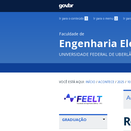
GOVBR
Ir para o conteúdo
1
Ir para o menu
2
Ir pa
Faculdade de
Engenharia El
UNIVERSIDADE FEDERAL DE UBERL
INÍCIO
/
ACONTECE
/
2025
/
10
A
R
GRADUAÇÃO