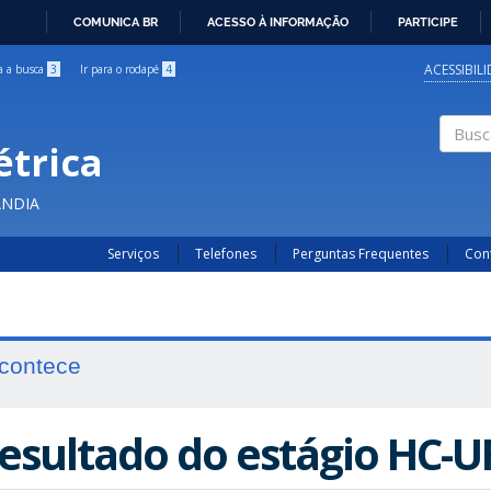
COMUNICA BR
ACESSO À INFORMAÇÃO
PARTICIPE
IR
PARA
ACESSIBIL
ra a busca
3
Ir para o rodapé
4
O
CONTEÚDO
étrica
Buscar
ÂNDIA
Serviços
Telefones
Perguntas Frequentes
Con
contece
esultado do estágio HC-U