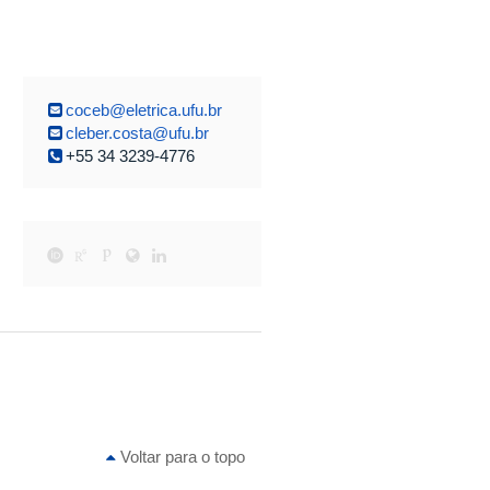
coceb@eletrica.ufu.br
cleber.costa@ufu.br
+55 34 3239-4776
Voltar para o topo