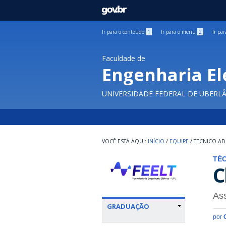
GOVBR
Ir para o conteúdo
1
Ir para o menu
2
Ir pa
Faculdade de
Engenharia El
UNIVERSIDADE FEDERAL DE UBERL
INÍCIO
/
EQUIPE
/
TECNICO AD
TÉC
C
Ass
GRADUAÇÃO
por