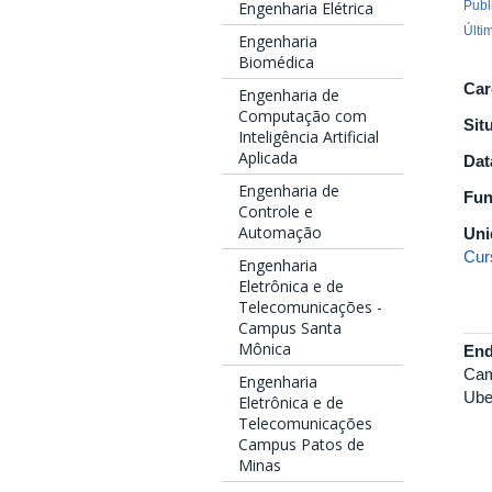
Publ
Engenharia Elétrica
Últi
Engenharia
Biomédica
Car
Engenharia de
Computação com
Sit
Inteligência Artificial
Aplicada
Dat
Engenharia de
Fu
Controle e
Automação
Uni
Cur
Engenharia
Eletrônica e de
Telecomunicações -
Campus Santa
Mônica
End
Cam
Engenharia
Ube
Eletrônica e de
Telecomunicações
Campus Patos de
Minas