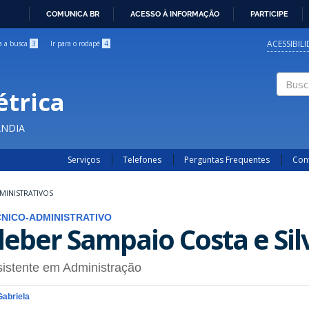
COMUNICA BR
ACESSO À INFORMAÇÃO
PARTICIPE
IR
PARA
ACESSIBIL
ra a busca
3
Ir para o rodapé
4
O
CONTEÚDO
étrica
Buscar
ÂNDIA
Serviços
Telefones
Perguntas Frequentes
Con
MINISTRATIVOS
NICO-ADMINISTRATIVO
leber Sampaio Costa e Sil
istente em Administração
Gabriela